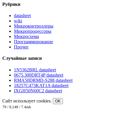
Рубрики
datasheet
wiki
Микроконтроллеры
Микропроцессоры
Микросхема
Программирование
Прочее
Случайные записи
1N5362BRL datasheet
0675.300DRT4P datasheet
RMA50DRMD-S288 datasheet
18257C473KAT1A datasheet
IXGH50N60C2 datasheet
Сайт использует cookies.
OK
79 / 0,148 / 7.4mb