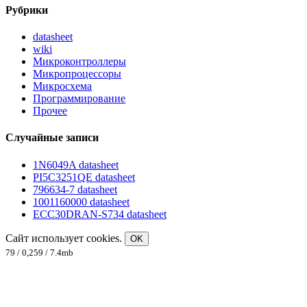
Рубрики
datasheet
wiki
Микроконтроллеры
Микропроцессоры
Микросхема
Программирование
Прочее
Случайные записи
1N6049A datasheet
PI5C3251QE datasheet
796634-7 datasheet
1001160000 datasheet
ECC30DRAN-S734 datasheet
Сайт использует cookies.
OK
79 / 0,259 / 7.4mb