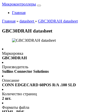
Микроконтроллеры
Главная
Главная
»
datasheet
»
GBC30DRAH datasheet
GBC30DRAH datasheet
Маркировка
GBC30DRAH
Производитель
Sullins Connector Solutions
Описание
CONN EDGECARD 60POS R/A .100 SLD
Количество страниц
2 шт.
Форматы файла
HTML, PDF