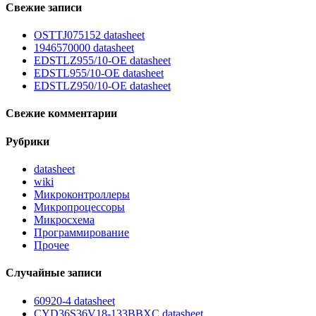
Свежие записи
OSTTJ075152 datasheet
1946570000 datasheet
EDSTLZ955/10-OE datasheet
EDSTL955/10-OE datasheet
EDSTLZ950/10-OE datasheet
Свежие комментарии
Рубрики
datasheet
wiki
Микроконтроллеры
Микропроцессоры
Микросхема
Программирование
Прочее
Случайные записи
60920-4 datasheet
CYD36S36V18-133BBXC datasheet