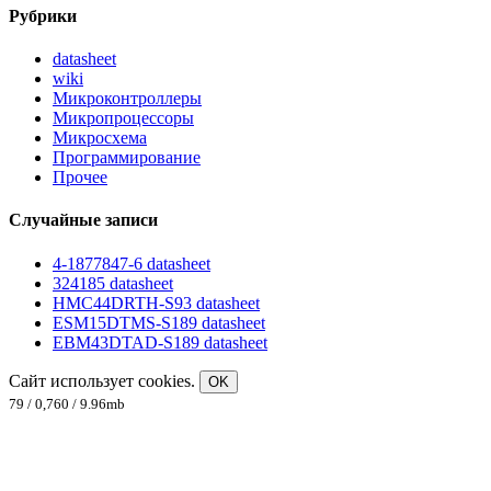
Рубрики
datasheet
wiki
Микроконтроллеры
Микропроцессоры
Микросхема
Программирование
Прочее
Случайные записи
4-1877847-6 datasheet
324185 datasheet
HMC44DRTH-S93 datasheet
ESM15DTMS-S189 datasheet
EBM43DTAD-S189 datasheet
Сайт использует cookies.
OK
79 / 0,760 / 9.96mb