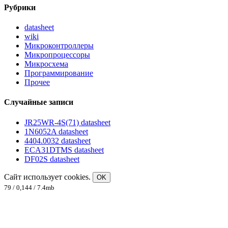
Рубрики
datasheet
wiki
Микроконтроллеры
Микропроцессоры
Микросхема
Программирование
Прочее
Случайные записи
JR25WR-4S(71) datasheet
1N6052A datasheet
4404.0032 datasheet
ECA31DTMS datasheet
DF02S datasheet
Сайт использует cookies.
OK
79 / 0,144 / 7.4mb