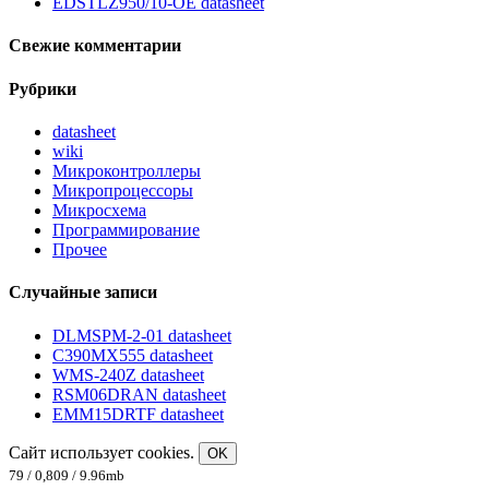
EDSTLZ950/10-OE datasheet
Свежие комментарии
Рубрики
datasheet
wiki
Микроконтроллеры
Микропроцессоры
Микросхема
Программирование
Прочее
Случайные записи
DLMSPM-2-01 datasheet
C390MX555 datasheet
WMS-240Z datasheet
RSM06DRAN datasheet
EMM15DRTF datasheet
Сайт использует cookies.
OK
79 / 0,809 / 9.96mb