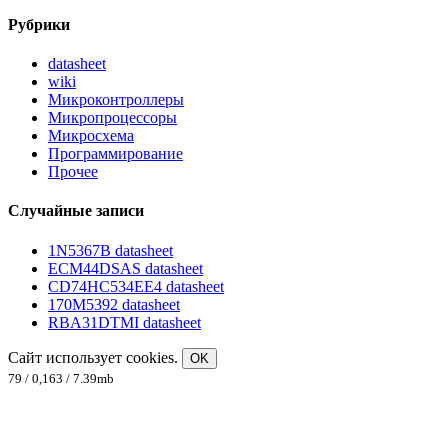
Рубрики
datasheet
wiki
Микроконтроллеры
Микропроцессоры
Микросхема
Программирование
Прочее
Случайные записи
1N5367B datasheet
ECM44DSAS datasheet
CD74HC534EE4 datasheet
170M5392 datasheet
RBA31DTMI datasheet
Сайт использует cookies.
OK
79 / 0,163 / 7.39mb