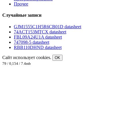
Прочее
Случайные записи
GJM1555C1H5R6CB01D datasheet
74ACT153MTCX datasheet
FBL09A24U1A datasheet
747098-5 datasheet
RBB110DHND datasheet
Сайт использует cookies.
OK
79 / 0,154 / 7.4mb