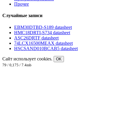
Прочее
Случайные записи
EBM30DTBD-S189 datasheet
HMC18DRTI-S734 datasheet
ASC26DRTF datasheet
74LCX16500MEAX datasheet
HSCSAND010BCAB5 datasheet
Сайт использует cookies.
OK
79 / 0,175 / 7.4mb