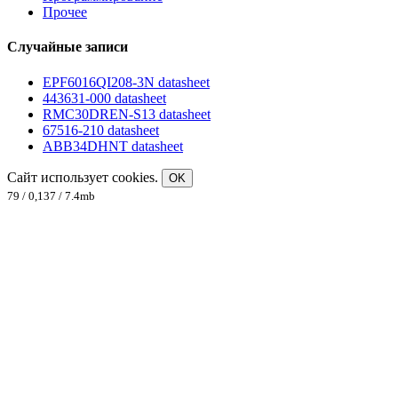
Прочее
Случайные записи
EPF6016QI208-3N datasheet
443631-000 datasheet
RMC30DREN-S13 datasheet
67516-210 datasheet
ABB34DHNT datasheet
Сайт использует cookies.
OK
79 / 0,137 / 7.4mb