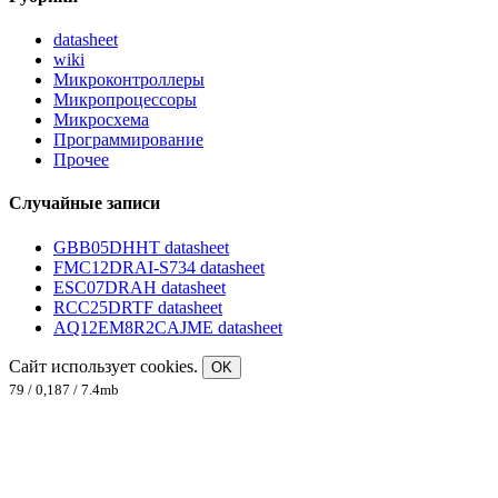
datasheet
wiki
Микроконтроллеры
Микропроцессоры
Микросхема
Программирование
Прочее
Случайные записи
GBB05DHHT datasheet
FMC12DRAI-S734 datasheet
ESC07DRAH datasheet
RCC25DRTF datasheet
AQ12EM8R2CAJME datasheet
Сайт использует cookies.
OK
79 / 0,187 / 7.4mb