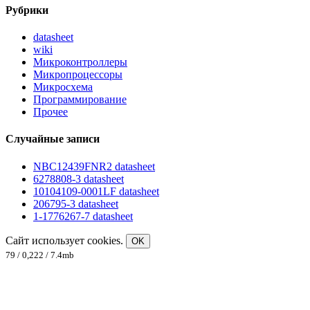
Рубрики
datasheet
wiki
Микроконтроллеры
Микропроцессоры
Микросхема
Программирование
Прочее
Случайные записи
NBC12439FNR2 datasheet
6278808-3 datasheet
10104109-0001LF datasheet
206795-3 datasheet
1-1776267-7 datasheet
Сайт использует cookies.
OK
79 / 0,222 / 7.4mb