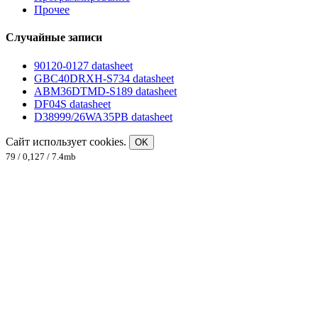
Прочее
Случайные записи
90120-0127 datasheet
GBC40DRXH-S734 datasheet
ABM36DTMD-S189 datasheet
DF04S datasheet
D38999/26WA35PB datasheet
Сайт использует cookies.
OK
79 / 0,127 / 7.4mb