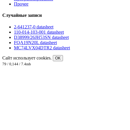
Прочее
Случайные записи
2-641237-0 datasheet
110-014-103-001 datasheet
D38999/26JH53SN datasheet
FQA19N20L datasheet
MC74LVX04DTR2 datasheet
Сайт использует cookies.
OK
79 / 0,144 / 7.4mb