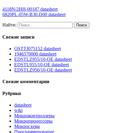
4118N/2HH-00187 datasheet
6820PL-05W-B30-D00 datasheet
Найти:
Свежие записи
OSTTJ075152 datasheet
1946570000 datasheet
EDSTLZ955/10-OE datasheet
EDSTL955/10-OE datasheet
EDSTLZ950/10-OE datasheet
Свежие комментарии
Рубрики
datasheet
wiki
Микроконтроллеры
Микропроцессоры
Микросхема
Программирование