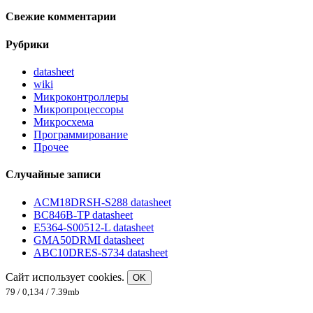
Свежие комментарии
Рубрики
datasheet
wiki
Микроконтроллеры
Микропроцессоры
Микросхема
Программирование
Прочее
Случайные записи
ACM18DRSH-S288 datasheet
BC846B-TP datasheet
E5364-S00512-L datasheet
GMA50DRMI datasheet
ABC10DRES-S734 datasheet
Сайт использует cookies.
OK
79 / 0,134 / 7.39mb