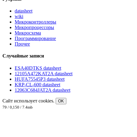
datasheet
wiki
Микроконтроллеры
Микропроцессоры
Микросхема
Программирование
Прочее
Случайные записи
ESA40DTKS datasheet
12105A472KAT2A datasheet
HUFA75545P3 datasheet
KRP-CL-600 datasheet
12063C684JAT2A datasheet
Сайт использует cookies.
OK
79 / 0,150 / 7.4mb