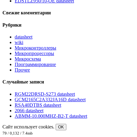
EDSTLZ950/10-OE datasheet
Свежие комментарии
Рубрики
datasheet
wiki
Микроконтроллеры
Микропроцессоры
Микросхема
Программирование
Прочее
Случайные записи
RGM22DRSD-S273 datasheet
GCM2165C2A332JA16D datasheet
RSA40DTBS datasheet
2066 datasheet
ABMM-10.000MHZ-B2-T datasheet
Сайт использует cookies.
OK
79 / 0,132 / 7.4mb