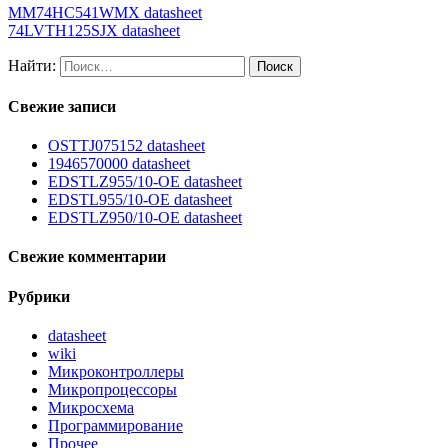
MM74HC541WMX datasheet
74LVTH125SJX datasheet
Найти:
Свежие записи
OSTTJ075152 datasheet
1946570000 datasheet
EDSTLZ955/10-OE datasheet
EDSTL955/10-OE datasheet
EDSTLZ950/10-OE datasheet
Свежие комментарии
Рубрики
datasheet
wiki
Микроконтроллеры
Микропроцессоры
Микросхема
Программирование
Прочее