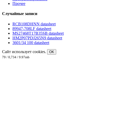
Прочее
Случайные записи
RCB108DHNN datasheet
89947-708LF datasheet
MS27468T17B35SB datasheet
HM2P07PDJ265N9 datasheet
3601/34 100 datasheet
Сайт использует cookies.
OK
79 / 0,734 / 9.97mb