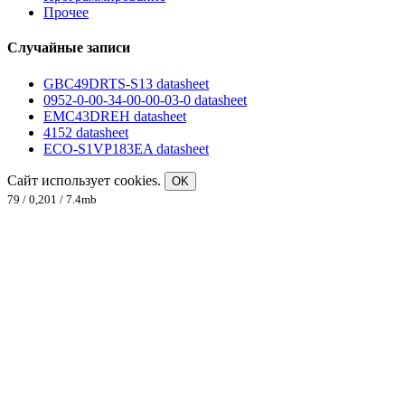
Прочее
Случайные записи
GBC49DRTS-S13 datasheet
0952-0-00-34-00-00-03-0 datasheet
EMC43DREH datasheet
4152 datasheet
ECO-S1VP183EA datasheet
Сайт использует cookies.
OK
79 / 0,201 / 7.4mb