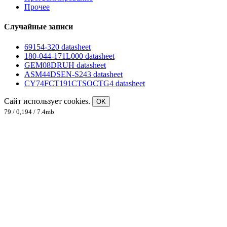
Прочее
Случайные записи
69154-320 datasheet
180-044-171L000 datasheet
GEM08DRUH datasheet
ASM44DSEN-S243 datasheet
CY74FCT191CTSOCTG4 datasheet
Сайт использует cookies.
OK
79 / 0,194 / 7.4mb