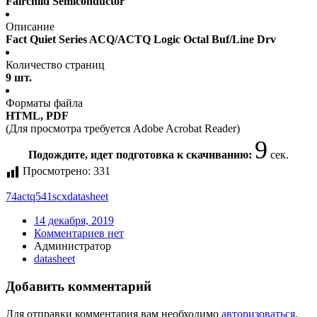
Fairchild Semiconductor
Описание
Fact Quiet Series ACQ/ACTQ Logic Octal Buf/Line Drv
Количество страниц
9 шт.
Форматы файла
HTML, PDF
(Для просмотра требуется Adobe Acrobat Reader)
9
Подождите, идет подготовка к скачиванию:
сек.
Просмотрено:
331
74actq541scx
datasheet
14 декабря, 2019
Комментариев нет
Администратор
datasheet
Добавить комментарий
Для отправки комментария вам необходимо
авторизоваться
.