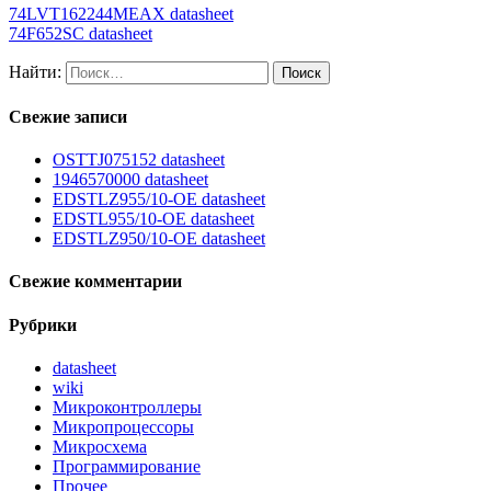
74LVT162244MEAX datasheet
74F652SC datasheet
Найти:
Свежие записи
OSTTJ075152 datasheet
1946570000 datasheet
EDSTLZ955/10-OE datasheet
EDSTL955/10-OE datasheet
EDSTLZ950/10-OE datasheet
Свежие комментарии
Рубрики
datasheet
wiki
Микроконтроллеры
Микропроцессоры
Микросхема
Программирование
Прочее