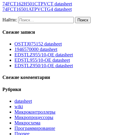
74FCT162H501CTPVCT datasheet
74FCT16501ATPVCTG4 datasheet
Найти:
Свежие записи
OSTTJ075152 datasheet
1946570000 datasheet
EDSTLZ955/10-OE datasheet
EDSTL955/10-OE datasheet
EDSTLZ950/10-OE datasheet
Свежие комментарии
Рубрики
datasheet
wiki
Микроконтроллеры
Микропроцессоры
Микросхема
Программирование
Прочее