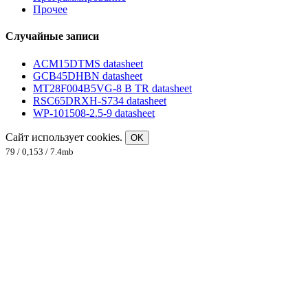
Прочее
Случайные записи
ACM15DTMS datasheet
GCB45DHBN datasheet
MT28F004B5VG-8 B TR datasheet
RSC65DRXH-S734 datasheet
WP-101508-2.5-9 datasheet
Сайт использует cookies.
OK
79 / 0,153 / 7.4mb