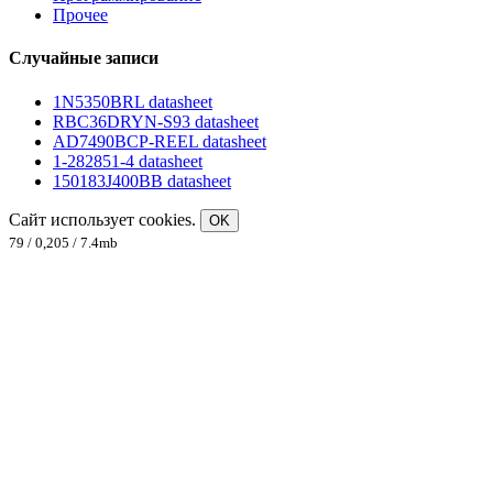
Прочее
Случайные записи
1N5350BRL datasheet
RBC36DRYN-S93 datasheet
AD7490BCP-REEL datasheet
1-282851-4 datasheet
150183J400BB datasheet
Сайт использует cookies.
OK
79 / 0,205 / 7.4mb