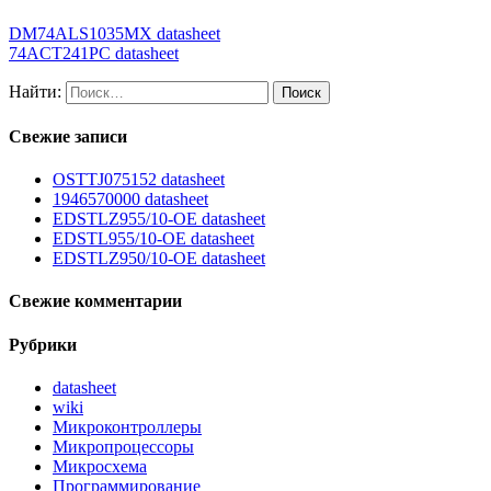
DM74ALS1035MX datasheet
74ACT241PC datasheet
Найти:
Свежие записи
OSTTJ075152 datasheet
1946570000 datasheet
EDSTLZ955/10-OE datasheet
EDSTL955/10-OE datasheet
EDSTLZ950/10-OE datasheet
Свежие комментарии
Рубрики
datasheet
wiki
Микроконтроллеры
Микропроцессоры
Микросхема
Программирование