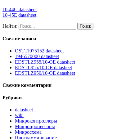
10-44C datasheet
10-45E datasheet
Найти:
Свежие записи
OSTTJ075152 datasheet
1946570000 datasheet
EDSTLZ955/10-OE datasheet
EDSTL955/10-OE datasheet
EDSTLZ950/10-OE datasheet
Свежие комментарии
Рубрики
datasheet
wiki
Микроконтроллеры
Микропроцессоры
Микросхема
Программирование