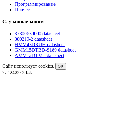
Программирование
Прочее
Случайные записи
37300630000 datasheet
880219-2 datasheet
HMM43DRUH datasheet
GMM15DTBD-S189 datasheet
AMM12DTMT datasheet
Сайт использует cookies.
OK
79 / 0,167 / 7.4mb