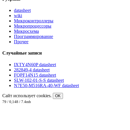
datasheet
wiki
Микроконтроллеры
Микропроцессоры
Микросхема
Программирование
Прочее
Случайные записи
IXTY4N60P datasheet
282849-4 datasheet
FQPF14N15 datasheet
SLW-102-01-S-S datasheet
N7E50-M516RA-40-WF datasheet
Сайт использует cookies.
OK
79 / 0,148 / 7.4mb