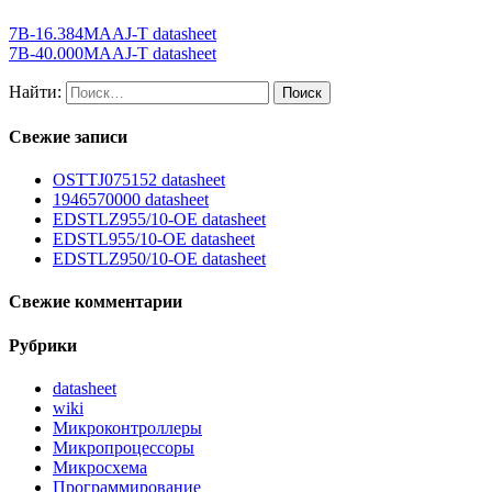
7B-16.384MAAJ-T datasheet
7B-40.000MAAJ-T datasheet
Найти:
Свежие записи
OSTTJ075152 datasheet
1946570000 datasheet
EDSTLZ955/10-OE datasheet
EDSTL955/10-OE datasheet
EDSTLZ950/10-OE datasheet
Свежие комментарии
Рубрики
datasheet
wiki
Микроконтроллеры
Микропроцессоры
Микросхема
Программирование