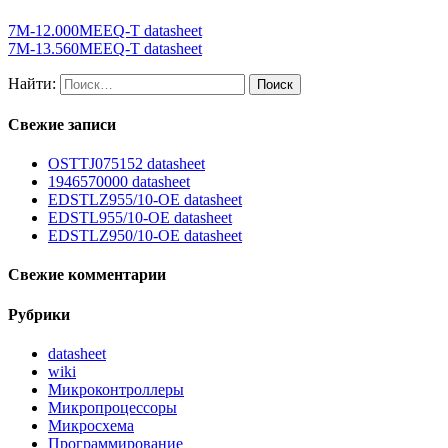
7M-12.000MEEQ-T datasheet
7M-13.560MEEQ-T datasheet
Найти:
Свежие записи
OSTTJ075152 datasheet
1946570000 datasheet
EDSTLZ955/10-OE datasheet
EDSTL955/10-OE datasheet
EDSTLZ950/10-OE datasheet
Свежие комментарии
Рубрики
datasheet
wiki
Микроконтроллеры
Микропроцессоры
Микросхема
Программирование