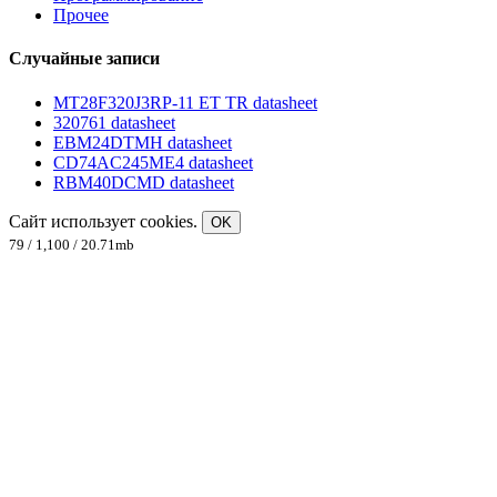
Прочее
Случайные записи
MT28F320J3RP-11 ET TR datasheet
320761 datasheet
EBM24DTMH datasheet
CD74AC245ME4 datasheet
RBM40DCMD datasheet
Сайт использует cookies.
OK
79 / 1,100 / 20.71mb