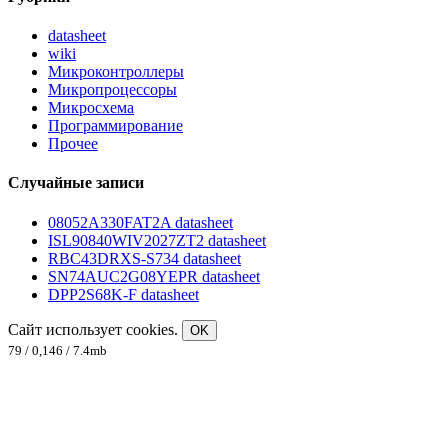
datasheet
wiki
Микроконтроллеры
Микропроцессоры
Микросхема
Программирование
Прочее
Случайные записи
08052A330FAT2A datasheet
ISL90840WIV2027ZT2 datasheet
RBC43DRXS-S734 datasheet
SN74AUC2G08YEPR datasheet
DPP2S68K-F datasheet
Сайт использует cookies.
OK
79 / 0,146 / 7.4mb