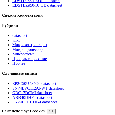
EDSTL955/10-OE datasheet
EDSTLZ950/10-OE datasheet
Свежие комментарии
Рубрики
datasheet
wiki
Микроконтроллеры
Микропроцессоры
Микросхема
Программирование
Прочее
Случайные записи
EP2C50U484C6 datasheet
SN74LVC112APWT datasheet
GBC17DCMI datasheet
ABB40DHFT datasheet
SN74LS191DG4 datasheet
Сайт использует cookies.
OK