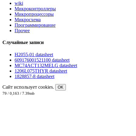
wiki
Микроконтроллеры
Микропроцессоры
Микросхема
Программирование
Прочее
Случайные записи
H2055-01 datasheet
609176001521100 datasheet
MC74ACT132MELG datasheet
1206L075THYR datasheet
1828857-8 datasheet
Сайт использует cookies.
OK
79 / 0,163 / 7.39mb