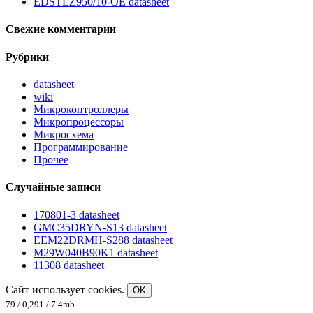
EDSTLZ950/10-OE datasheet
Свежие комментарии
Рубрики
datasheet
wiki
Микроконтроллеры
Микропроцессоры
Микросхема
Программирование
Прочее
Случайные записи
170801-3 datasheet
GMC35DRYN-S13 datasheet
EEM22DRMH-S288 datasheet
M29W040B90K1 datasheet
11308 datasheet
Сайт использует cookies.
OK
79 / 0,291 / 7.4mb