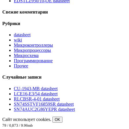
EDSTLZ950/10-OE datasheet
Свежие комментарии
Рубрики
datasheet
wiki
Микроконтроллеры
Микропроцессоры
Микросхема
Программирование
Прочее
Случайные записи
CU-1943-MB datasheet
LCE16-E3/54 datasheet
RLCBSR-4-01 datasheet
SN74SSTVF16859SR datasheet
SN74AUC2G86YEPR datasheet
Сайт использует cookies.
OK
79 / 0,873 / 9.96mb