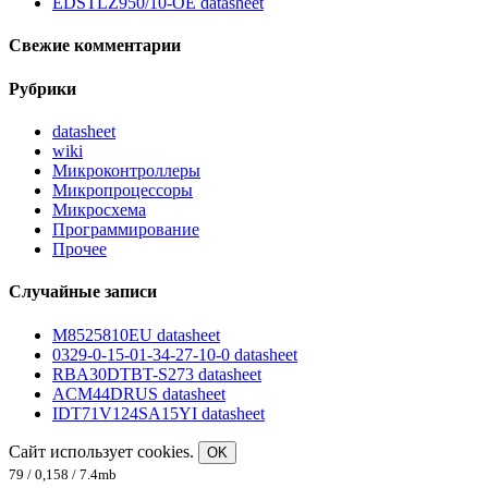
EDSTLZ950/10-OE datasheet
Свежие комментарии
Рубрики
datasheet
wiki
Микроконтроллеры
Микропроцессоры
Микросхема
Программирование
Прочее
Случайные записи
M8525810EU datasheet
0329-0-15-01-34-27-10-0 datasheet
RBA30DTBT-S273 datasheet
ACM44DRUS datasheet
IDT71V124SA15YI datasheet
Сайт использует cookies.
OK
79 / 0,158 / 7.4mb