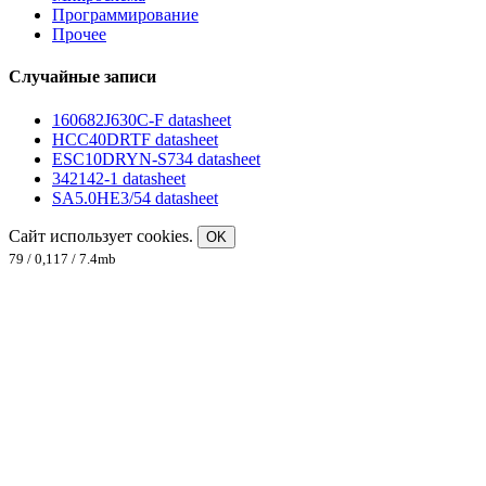
Программирование
Прочее
Случайные записи
160682J630C-F datasheet
HCC40DRTF datasheet
ESC10DRYN-S734 datasheet
342142-1 datasheet
SA5.0HE3/54 datasheet
Сайт использует cookies.
OK
79 / 0,117 / 7.4mb