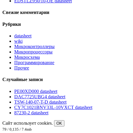
EDSTLZ950/10-OE datasheet
Свежие комментарии
Рубрики
datasheet
wiki
Микроконтроллеры
Микропроцессоры
Микросхема
Программирование
Прочее
Случайные записи
PE00XD000 datasheet
DAC7725UBG4 datasheet
TSW-140-07-T-D datasheet
CY7C1021BNV33L-10VXCT datasheet
87230-2 datasheet
Сайт использует cookies.
OK
79 / 0,135 / 7.4mb