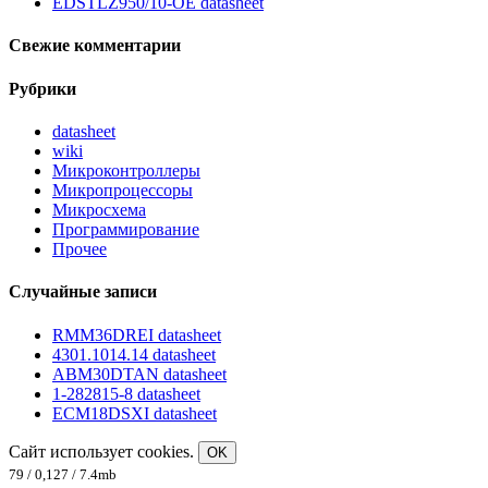
EDSTLZ950/10-OE datasheet
Свежие комментарии
Рубрики
datasheet
wiki
Микроконтроллеры
Микропроцессоры
Микросхема
Программирование
Прочее
Случайные записи
RMM36DREI datasheet
4301.1014.14 datasheet
ABM30DTAN datasheet
1-282815-8 datasheet
ECM18DSXI datasheet
Сайт использует cookies.
OK
79 / 0,127 / 7.4mb