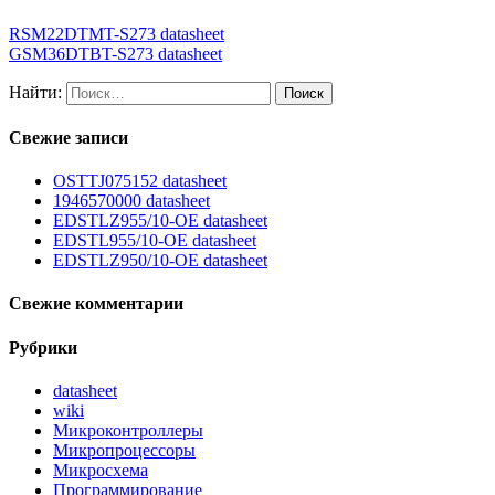
RSM22DTMT-S273 datasheet
GSM36DTBT-S273 datasheet
Найти:
Свежие записи
OSTTJ075152 datasheet
1946570000 datasheet
EDSTLZ955/10-OE datasheet
EDSTL955/10-OE datasheet
EDSTLZ950/10-OE datasheet
Свежие комментарии
Рубрики
datasheet
wiki
Микроконтроллеры
Микропроцессоры
Микросхема
Программирование