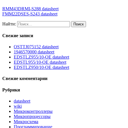
RMM43DRMI-S288 datasheet
FMM22DSES-S243 datasheet
Найти:
Свежие записи
OSTTJ075152 datasheet
1946570000 datasheet
EDSTLZ955/10-OE datasheet
EDSTL955/10-OE datasheet
EDSTLZ950/10-OE datasheet
Свежие комментарии
Рубрики
datasheet
wiki
Микроконтроллеры
Микропроцессоры
Микросхема
Программирование