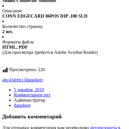
Sullins Connector Solutions
Описание
CONN EDGECARD 86POS DIP .100 SLD
Количество страниц
2 шт.
Форматы файла
HTML, PDF
(Для просмотра требуется Adobe Acrobat Reader)
Просмотрено:
226
abc43drtfs13
datasheet
5 декабря, 2019
Комментариев нет
Администратор
datasheet
Добавить комментарий
Для отправки комментария вам необходимо
авторизоваться
.