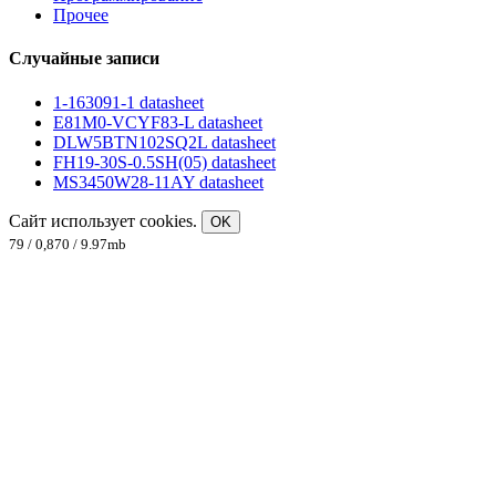
Прочее
Случайные записи
1-163091-1 datasheet
E81M0-VCYF83-L datasheet
DLW5BTN102SQ2L datasheet
FH19-30S-0.5SH(05) datasheet
MS3450W28-11AY datasheet
Сайт использует cookies.
OK
79 / 0,870 / 9.97mb