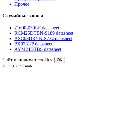
Прочее
Случайные записи
71600-050LF datasheet
RCM25DTBN-S189 datasheet
ASC08DRYN-S734 datasheet
PX0731/P datasheet
AYM24DTBS datasheet
Сайт использует cookies.
OK
79 / 0,137 / 7.4mb