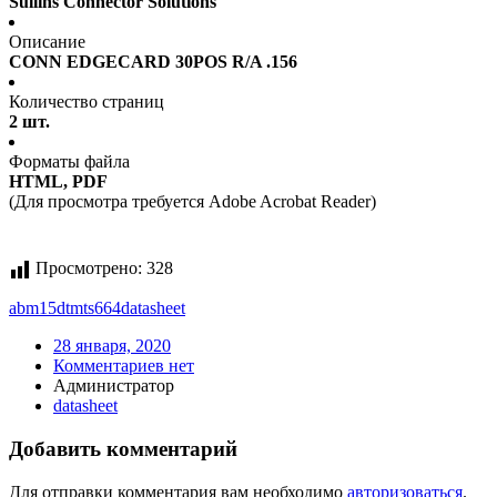
Sullins Connector Solutions
Описание
CONN EDGECARD 30POS R/A .156
Количество страниц
2 шт.
Форматы файла
HTML, PDF
(Для просмотра требуется Adobe Acrobat Reader)
Просмотрено:
328
abm15dtmts664
datasheet
28 января, 2020
Комментариев нет
Администратор
datasheet
Добавить комментарий
Для отправки комментария вам необходимо
авторизоваться
.