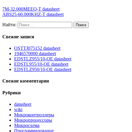
7M-32.000MEEQ-T datasheet
ABS25-60.000KHZ-T datasheet
Найти:
Свежие записи
OSTTJ075152 datasheet
1946570000 datasheet
EDSTLZ955/10-OE datasheet
EDSTL955/10-OE datasheet
EDSTLZ950/10-OE datasheet
Свежие комментарии
Рубрики
datasheet
wiki
Микроконтроллеры
Микропроцессоры
Микросхема
Программирование